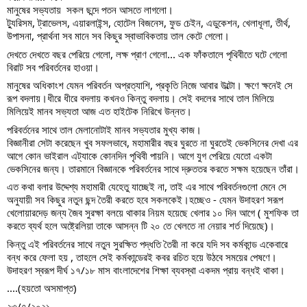
মানুষের সভ্যতায়  সকল ছন্দে পতন আসতে লাগলো। 
ট্যুরিসম, ট্রাভেলস, এয়ারলাইন্স, হোটেল বিজনেস, ফুড চেইন, এডুকেশন, খেলাধূলা, তীর্থ, 
উপাসনা, প্রার্থনা সব মানে সব কিছুর স্বাভাবিকতায় তাল কেটে গেলো।
দেখতে দেখতে বছর পেরিয়ে গেলো, লক্ষ প্রাণ গেলো... এক ফাঁকতালে পৃথিবীতে ঘটে গেলো 
বিরাট সব পরিবর্তনের হাওয়া।
মানুষের অধিকাংশ যেমন পরিবর্তন অপ্রত্যাশি, প্রকৃতি নিজে আবার উল্টো। ক্ষণে ক্ষনেই সে 
রূপ বদলায়।ধীরে ধীরে বদলায় কখনও কিন্তু বদলায়। সেই বদলের সাথে তাল মিলিয়ে 
মিলিয়েই মানব সভ্যতা আজ এত হাইটেক নিরিখে উন্নত।
পরিবর্তনের সাথে তাল মেলানোটাই মানব সভ্যতার মুখ্য কাজ। 
বিজ্ঞানীরা সেটা করেছেন খুব সফলভাবে, মহামারীর বছর ঘুরতে না ঘুরতেই ভেকসিনের দেখা এর 
আগে কোন ভাইরাল এট্যাকে কোনদিন পৃথিবী পায়নি। আগে যুগ পেরিয়ে যেতো একটা 
ভেকসিনের জন্য। তারমানে বিজ্ঞানকে পরিবর্তনের সাথে দ্রুততর করতে সক্ষম হয়েছেন তাঁরা।
এত কথা বলার উদ্দেশ্য মহামারী যেহেতু যাচ্ছেই না, তাই এর সাথে পরিবর্তনগুলো মেনে সে 
অনুযায়ী সব কিছুর নতুন ছন্দ তৈরী করতে হবে সকলকেই।হচ্ছেও - যেমন উদাহরণ সরূপ 
খেলোয়ারদেড় জন্য জৈব সুরক্ষা বলয়ে থাকার নিয়ম হয়েছে খেলার ১০ দিন আগে ( মুশফিক তা 
করতে ব্যর্থ হলে অষ্ট্রেলিয়া তাকে আসন্ন টি ২০ তে খেলতে না নেয়ার শর্ত দিয়েছে)। 
কিন্তু এই পরিবর্তনের সাথে নতুন সুরক্ষিত পদ্ধতি তৈরী না করে যদি সব কর্মকান্ড একেবারে 
বন্ধ করে ফেলা হয় , তাহলে সেই কর্মকান্ডেরই কবর রচিত হয়ে উঠবে সময়ের পেষণে। 
উদাহরণ স্বরূপ দীর্ঘ ১৭/১৮ মাস বাংলাদেশের শিক্ষা ব্যবস্থা একদম প্রায় বন্ধই থাকা।
....(হয়তো অসমাপ্ত)
২৩/৭/২০২১