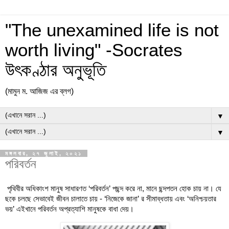
"The unexamined life is not
worth living" -Socrates
উৎকণ্ঠার অনুভূতি
(মামুন ম. আজিজ এর ব্লগ)
▼
▼
মঙ্গলবার, ২৭ জুলাই, ২০২১
পরিবর্তন
পৃথিবীর অধিকাংশ মানুষ সাধারণত ‘পরিবর্তন’ পছন্দ করে না, মানে ছন্দপতন হোক চায় না। যে 
ছকে চলছে সেভাবেই জীবন চালাতে চায় - ‘নিজেকে জানা’ র সীমাব্ধতায় এবং ‘অনিশ্চয়তার 
ভয়’ এইখানে পরিবর্তন অপ্রত্যাশি মানুষকে বাধা দেয়।