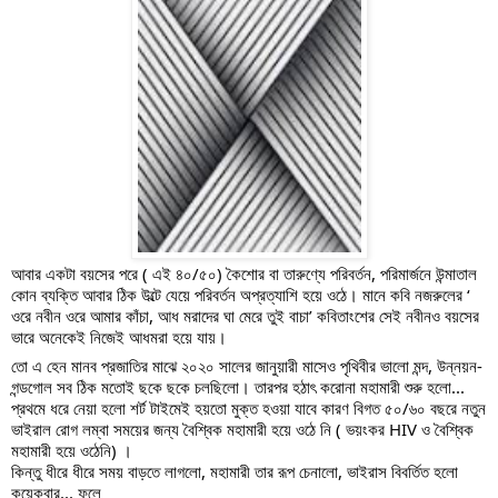
আবার একটা বয়সের পরে ( এই ৪০/৫০) কৈশোর বা তারুণ্যে পরিবর্তন, পরিমার্জনে উন্মাতাল 
কোন ব্যক্তি আবার ঠিক উল্টে যেয়ে পরিবর্তন অপ্রত্যাশি হয়ে ওঠে। মানে কবি নজরুলের ‘ 
ওরে নবীন ওরে আমার কাঁচা, আধ মরাদের ঘা মেরে তুই বাচা’ কবিতাংশের সেই নবীনও বয়সের 
ভারে অনেকেই নিজেই আধমরা হয়ে যায়।
তো এ হেন মানব প্রজাতির মাঝে ২০২০ সালের জানুয়ারী মাসেও পৃথিবীর ভালো মন্দ, উন্নয়ন-
গন্ডগোল সব ঠিক মতোই ছকে ছকে চলছিলো। তারপর হঠাৎ করোনা মহামারী শুরু হলো... 
প্রথমে ধরে নেয়া হলো শর্ট টাইমেই হয়তো মুক্ত হওয়া যাবে কারণ বিগত ৫০/৬০ বছরে নতুন 
ভাইরাল রোগ লম্বা সময়ের জন্য বৈশ্বিক মহামারী হয়ে ওঠে নি ( ভয়ংকর HIV ও বৈশ্বিক 
মহামারী হয়ে ওঠেনি) ।
কিন্তু ধীরে ধীরে সময় বাড়তে লাগলো, মহামারী তার রূপ চেনালো, ভাইরাস বিবর্তিত হলো 
কয়েকবার... ফলে 