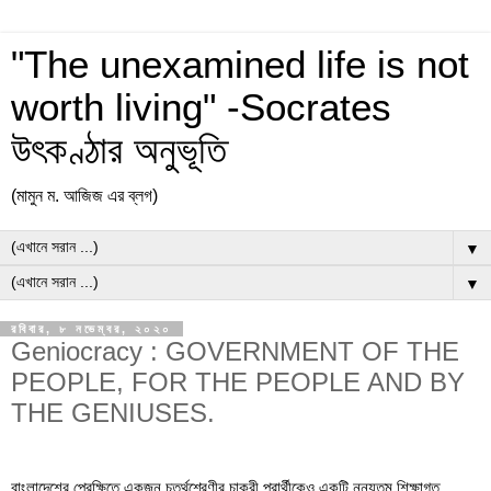
"The unexamined life is not
worth living" -Socrates
উৎকণ্ঠার অনুভূতি
(মামুন ম. আজিজ এর ব্লগ)
▼
▼
রবিবার, ৮ নভেম্বর, ২০২০
Geniocracy : GOVERNMENT OF THE
PEOPLE, FOR THE PEOPLE AND BY
THE GENIUSES.
বাংলাদেশের প্রেক্ষিতে একজন চতুর্থশ্রেণীর চাকুরী প্রার্থীকেও একটি নুন্যতম শিক্ষাগত 