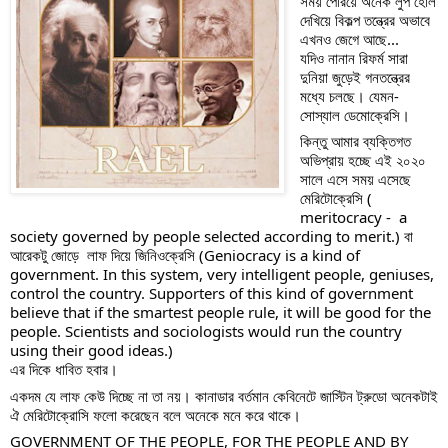
সময় পেরিয়ে অনেক লুপ হোল 
দেখিয়ে বিকল্প তন্ত্রের অভাবে 
এখনও জেগে আছে...
যদিও নানান রিফর্ম সারা 
দুনিয়া জুড়েই গনতন্ত্রের 
মধ্যে চলছে। যেমন- 
সোস্যাল ডেমোক্রেসি।
কিন্তু আমার ব্যক্তিগত 
অভিপ্রায় হচ্ছে এই ২০২০ 
সালে এসে সময় এসেছে 
মেরিটোক্রেসি ( 
meritocracy -  a 
society governed by people selected according to merit.) বা 
আরেকটু জোড়ে  লাফ দিয়ে জিনিওক্রেসি (Geniocracy is a kind of 
government. In this system, very intelligent people, geniuses, 
control the country. Supporters of this kind of government 
believe that if the smartest people rule, it will be good for the 
people. Scientists and sociologists would run the country 
using their good ideas.)
এর দিকে ধাবিত হবার। 
একদম যে লাফ কেউ দিচ্ছে না তা নয়। কানাডার বর্তমান কেবিনেটে জাস্টিন ট্রুডো অনেকটাই 
ঐ মেরিটোক্রোসি ফলো করেছেন বলে অনেকে মনে করে থাকে।
GOVERNMENT OF THE PEOPLE, FOR THE PEOPLE AND BY 