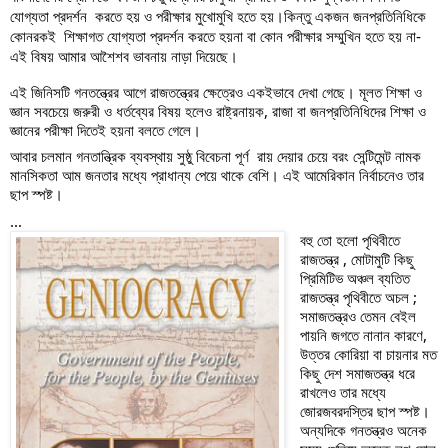
যোগ্যতা প্রদর্শন  করতে হয় ও পরীক্ষার মুখোমুখি হতে হয়।কিন্তু একজন জনপ্রতিনিধিকে 
কোনরকই  শিক্ষাগত যোগ্যতা প্রদর্শন করতে হয়না বা কোন পরীক্ষার সম্মুখিন হতে হয় না- 
এই বিষয় আমার আশৈশব ভাবনায় নাড়া দিয়েছে।
এই জিনিসটি গনতন্ত্রের আগে রাজতন্ত্রের ক্ষেত্রেও একইভাবে দেখা গেছে। মূলত শিক্ষা ও 
জ্ঞান সবচেয়ে জরুরী ও ধর্তব্যের বিষয় হলেও রাষ্ট্রনায়ক, রাজা বা জনপ্রতিনিধিদের শিক্ষা ও 
জ্ঞানের পরীক্ষা দিতেই হয়না বলতে গেলে। 
আবার চলমান গনতান্ত্রিক ব্যবস্থায় সুষ্ঠু বিবেচনা পূর্ণ  রায় দেয়ার চেয়ে বরং সেন্টিমেন্ট নামক 
মানসিকতা আম জনতার মধ্যে প্রাধান্য পেয়ে থাকে বেশি। এই আমেরিকান নির্বাচনেও তার 
ছাপ স্পষ্ট।
...
বহু তো হলো পৃথিবীতে 
রাজতন্ত্র , মোটামুটি কিছু 
প্রিমিটিভ অঞ্চল ব্যতিত 
রাজতন্ত্র পৃথিবীতে অচল ; 
সমাজতন্ত্রও তেমন বেইল 
পায়নি জগতে নানান কারণে, 
উত্তর কোরিয়া বা চায়নার মত 
কিছু দেশ সমাজতন্ত্র ধরে 
রাখলেও তার মধ্যে 
জোরজবরদস্তির ছাপ স্পষ্ট।
অন্যদিকে গনতন্ত্রও অনেক 