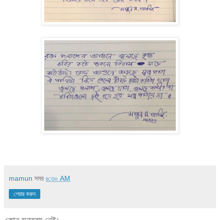
mamun
সময়
৬:৩০ AM
শেয়ার করুন