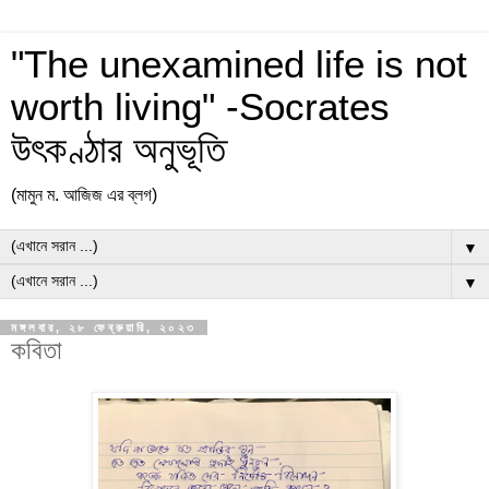
"The unexamined life is not
worth living" -Socrates
উৎকণ্ঠার অনুভূতি
(মামুন ম. আজিজ এর ব্লগ)
▼
▼
মঙ্গলবার, ২৮ ফেব্রুয়ারি, ২০২৩
কবিতা