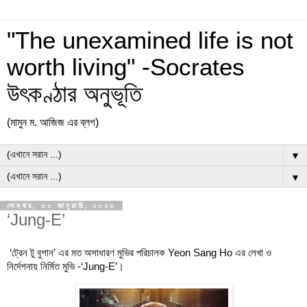
"The unexamined life is not
worth living" -Socrates
উৎকণ্ঠার অনুভূতি
(মামুন ম. আজিজ এর ব্লগ)
▼
▼
সোমবার, ৩০ জানুয়ারি, ২০২৩
‘Jung-E’
‘ট্রেন টু বুশান’ এর মত অসাধারণ মুভির পরিচালক Yeon Sang Ho এর লেখা ও 
।
নির্দেশনায় নির্মিত মুভি -‘Jung-E’