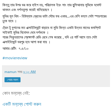
কিন্তু তার উপর ভর করে হাইপ নয়, পরিচালক ইয়ং সাং তার মুন্সিআনায় মুভিকে যথেস্ট 
ভাবঘন এবং দর্শনতুল্য করেই বানিয়েছেন ।
মুভির মূল থিম - হিউম্যাম ব্রেনের ডাটা স্টোর ফর এভার…এর বেশি বললে সেটা স্পয়লারের 
ঢুকে যাবে ।
ট্রেন টু বুশানের মত এক্সাইটম্যান্ট বাড়াবে না মুভি কিন্ত একটা উন্নত মানের কমপ্লিট 
সাইফাই মুভির বিনোদন দেবে দর্শককে ।
পরের সিক্যুয়ালের প্রেক্ষাপট রেডি রেখে শেষ করেছে , যদি ২য় পার্ট আসে তবে সেটা 
এক্সাইটমেন্টে ভরপুর হবে আশা করা যায় ।
আমার রেটিং  ৭.৫/১০
#moviereview
mamun
সময়
৬:২০ AM
শেয়ার করুন
কোন মন্তব্য নেই:
একটি মন্তব্য পোস্ট করুন