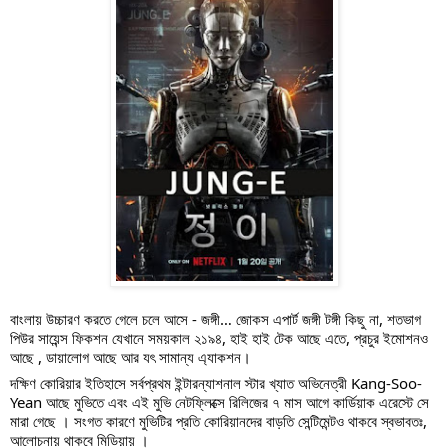
বাংলায় উচ্চারণ করতে গেলে চলে আসে - জঙ্গী… জোকস এপার্ট জঙ্গী টঙ্গী কিছু না, শতভাগ 
পিউর সায়েন্স ফিকশন যেখানে সময়কাল ২১৯৪, হাই হাই টেক আছে এতে, প্রচুর ইমোশনও 
আছে , ডায়ালোগ আছে আর যৎ সামান্য এ্যাকশন।
দক্ষিণ কোরিয়ার ইতিহাসে সর্বপ্রথম ইন্টারন্যাশনাল স্টার খ্যাত অভিনেত্রী Kang-Soo-
Yean আছে মুভিতে এবং এই মুভি নেটফ্লিক্সে রিলিজের ৭ মাস আগে কার্ডিয়াক এরেস্টে সে 
মারা গেছে । সংগত কারণে 
মুভিটির প্রতি কোরিয়ানদের বাড়তি সেন্টিমেন্টও থাকবে স্বভাবতঃ, 
আলোচনায় থাকবে মিডিয়ায় ।