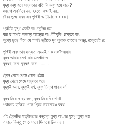
যুদ্ধ বন্ধ হলে সভ্যতার গতি কি বন্ধ হয়ে যাবে?
হয়তো একদিনে নয়, হয়তো কখনই নয়...
ট্রেন তুচ্ছ যন্ত্র অর পৃথিবী অামাদের ধারক।
প্রতিটা যুদ্ধ একটি অাধুলির মত
যার দুপাশেই অজস্র অস্ত্রের অাঁকিবু্কি, রক্তের জং
শূণ্যে ছুড়ে দিলে যে পাশই ভূমিতে মুখ লুকাক তাতেও অস্ত্র, রক্তেরই রং
পৃথিবী এবং তার সভ্যতা এমনই এক সফটওয়্যার
যুদ্ধ ভাষায় লেখা যার এলগরিদম
যুদ্ধই 'অন' যুদ্ধই 'অফ'.........
ট্রেন থেমে থেমে লোক ওঠায়
যুদ্ধ থেমে থেমে সভ্যতা গড়ে
যুদ্ধই জ্ঞান, যুদ্ধই ধর্ম, যুদ্ধ চিন্তা ধারার বর্ম!
যুদ্ধ নিয়ে কাব্য কত, যুদ্ধ নিয়ে বীর গাঁথা
পরাজয়ে হারিয়ে গেছে প্রিয় হারানোরও ব্যথা।
এই ট্রেনটির যাত্রীগনের গন্তব্য মুখ্য অার যুদ্ধে মুখ্য জয়
এভাবে কিন্তু গোলেমালে মিলানো ঠিক নয়।