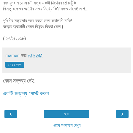
বরং যুদ্ধ মানে একটা সত্য একটা মিথ্যের ঠোকাঠুকি
কিন্তু রক্তের অার সত্য মিথ্যে কি? রক্ত মানেই লাশ....
পৃথিবীর সভ্যতায় তবে রক্ত হলো জ্বালানী নাকি!
যন্ত্রের জ্বালানী যেমন বিদ্যুৎ কিংবা তেল।
( ২৭/২/২০১৮)
mamun
সময়
৮:৪৯ AM
শেয়ার করুন
কোন মন্তব্য নেই:
একটি মন্তব্য পোস্ট করুন
‹
›
হোম
ওয়েব সংস্করণ দেখুন