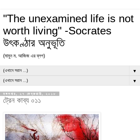
"The unexamined life is not
worth living" -Socrates
উৎকণ্ঠার অনুভূতি
(মামুন ম. আজিজ এর ব্লগ)
▼
▼
মঙ্গলবার, ২৭ ফেব্রুয়ারি, ২০১৮
ট্রেন কাব্য ০১১