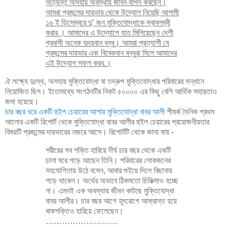
অত্যন্ত অসহায় অবস্থায় জীবন যাপন করছেন।
আমরা প্রজন্মের দায়ভার থেকে উদ্যোগ নিয়েছি আগামী
১৬ ই ডিসেম্বরে দু’ জন মুক্তিযোদ্ধাকে স্বাবলম্বী
করার । আমাদের এ উদ্যোগে হাত মিলিয়েছেন দেশী
প্রবাসী অনেক হৃদয়বান বন্ধু। আমরা প্রত্যাশী যে
প্রজন্মের দায়ভার এবং বিবেকবান বন্ধুরা মিলে আমাদের
এই উদ্যোগ সফল করব.।
ঐ লক্ষ্যে দুঃস্থ, অসহায় মুক্তিযোদ্ধা বা তদ্রুপ মুক্তিযোদ্ধার পরিবারের সন্ধানে
নিয়োজিত ছিল। ইতোমধ্যে সংগঠনটির নিকট ৫০০০০ এর কিছু বেশি আর্থিক সহায়তাও
জমা হয়েছে।
চার বছর ধরে একটি হুইল চেয়ারের আশায় মুক্তিযোদ্ধা বাবর আলী
শীষর্ক দৈনিক প্রথম
আলোর একটি রিপোর্ট থেকে মুক্তিযোদ্ধা বাবর আলীর হুইল চেয়ারের প্রয়োজনীয়তার
বিষয়টি প্রজন্মের দায়ভারের নজরে আসে। রিপোর্টটি থেকে জানা যায় -
শরীরের সব শক্তি হারিয়ে দীর্ঘ চার বছর থেকে একটি
চালা ঘরে পড়ে আছেন তিনি। পরিবারের লোকজনের
সহযোগিতায় উঠে বসেন, আবার শুইয়ে দিলে বিছানায়
পড়ে থাকেন। অর্থের অভাবে ঠিকমতো চিকিত্সাও হচ্ছে
না। এমনই এক অবস্থায় জীবন কাটছে মুক্তিযোদ্ধা
বাবর আলীর। চার বছর আগে হূদরোগে আক্রান্ত হয়ে
বাকশক্তিও হারিয়ে ফেলেছেন।
………………………