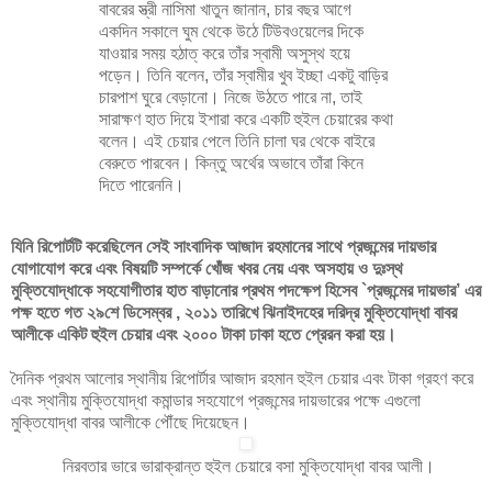
বাবরের স্ত্রী নাসিমা খাতুন জানান, চার বছর আগে
একদিন সকালে ঘুম থেকে উঠে টিউবওয়েলের দিকে
যাওয়ার সময় হঠাত্ করে তাঁর স্বামী অসুস্থ হয়ে
পড়েন। তিনি বলেন, তাঁর স্বামীর খুব ইচ্ছা একটু বাড়ির
চারপাশ ঘুরে বেড়ানো। নিজে উঠতে পারে না, তাই
সারাক্ষণ হাত দিয়ে ইশারা করে একটি হুইল চেয়ারের কথা
বলেন। এই চেয়ার পেলে তিনি চালা ঘর থেকে বাইরে
বেরুতে পারবেন। কিন্তু অর্থের অভাবে তাঁরা কিনে
দিতে পারেননি।
যিনি রিপোর্টটি করেছিলেন সেই সাংবাদিক আজাদ রহমানের সাথে প্রজন্মের দায়ভার
যোগাযোগ করে এবং বিষয়টি সম্পর্কে খোঁজ খবর নেয় এবং অসহায় ও দুঃস্থ
মুক্তিযোদ্ধাকে সহযোগীতার হাত বাড়ানোর প্রথম পদক্ষেপ হিসেব `প্রজন্মের দায়ভার’ এর
পক্ষ হতে গত ২৯শে ডিসেম্বর , ২০১১ তারিখে ঝিনাইদহের দরিদ্র মুক্তিযোদ্ধা বাবর
আলীকে একিট হুইল চেয়ার এবং ২০০০ টাকা ঢাকা হতে প্রেরন করা হয়।
দৈনিক প্রথম আলোর স্থানীয় রিপোর্টার আজাদ রহমান হুইল চেয়ার এবং টাকা গ্রহণ করে
এবং স্থানীয় মুক্তিযোদ্ধা কমান্ডার সহযোগে প্রজন্মের দায়ভারের পক্ষে এগুলো
মুক্তিযোদ্ধা বাবর আলীকে পৌঁছে দিয়েছেন।
নিরবতার ভারে ভারাক্রান্ত হুইল চেয়ারে বসা মুক্তিযোদ্ধা বাবর আলী।