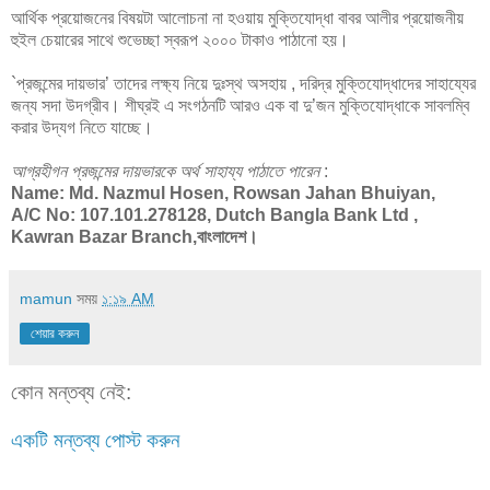
আর্থিক প্রয়োজনের বিষয়টা আলোচনা না হওয়ায় মুক্তিযোদ্ধা বাবর আলীর প্রয়োজনীয়
হুইল চেয়ারের সাথে শুভেচ্ছা স্বরূপ ২০০০ টাকাও পাঠানো হয়।
`প্রজন্মের দায়ভার’ তাদের লক্ষ্য নিয়ে দুঃস্থ অসহায় , দরিদ্র মুক্তিযোদ্ধাদের সাহায্যের
জন্য সদা উদগ্রীব। শীঘ্রই এ সংগঠনটি আরও এক বা দু’জন মুক্তিযোদ্ধাকে সাবলম্বি
করার উদ্যগ নিতে যাচ্ছে।
আগ্রহীগন প্রজন্মের দায়ভারকে অর্থ সাহায্য পাঠাতে পারেন
:
Name: Md. Nazmul Hosen, Rowsan Jahan Bhuiyan,
A/C No:
107.101.278128
, Dutch Bangla Bank Ltd ,
Kawran Bazar Branch,বাংলাদেশ।
mamun
সময়
১:১৯ AM
শেয়ার করুন
কোন মন্তব্য নেই:
একটি মন্তব্য পোস্ট করুন