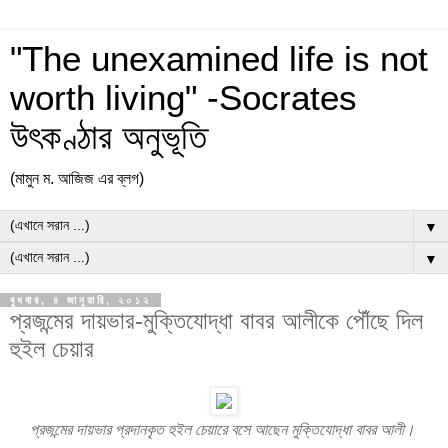
"The unexamined life is not
worth living" -Socrates
উৎকণ্ঠার অনুভূতি
(মামুন ম. আজিজ এর ব্লগ)
▼
▼
বুধবার, ৪ জানুয়ারি, ২০১২
প্রজন্মের দায়ভার-মুক্তিযোদ্ধা বাবর আলীকে পৌঁছে দিল
হুইল চেয়ার
প্রজন্মের দায়ভার প্রদানকৃত হুইল চেয়ারে বসে আছেন মুক্তিযোদ্ধা বাবর আলী।