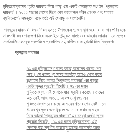
মুক্তিযোদ্ধাদের প্রতি দায়ভার নিয়ে গড়ে ওঠা একটি সেবামূলক সংগঠন `প্রজন্মের
দায়ভার’। ২০১১ সালের শেষের দিকে বেশ কয়েকজন নবীন লেখক এবং সমমনা
ব্যক্তিবর্গের সমন্বয়ে গড়ে ওঠে এই সেবামূলক সংগঠনটি।
`প্রজন্মের দায়ভার’ বিজয় দিবস ২০১১ উপলক্ষ্যে দু’জন মুক্তিযোদ্ধা বা তার পরিবারকে
সাবলম্বী করার পদক্ষেপ নিয়ে অনলাইনে উন্মুক্ত সাহায্যের আহ্বান জানায়। সে লক্ষ্যে
সংগঠনটির ফেসবুক গ্রুপটিতে প্রকাশিত সহযোগীতার আহ্বানটি ছিল নিম্নরূপঃ
প্রজন্মের দায়ভার
৭১ এর মুক্তিযোদ্ধাগনের কাছে আমাদের ঋনের শেষ
নেই। সে ঋনের খুব ক্ষুদ্র অংশটুকু হলেও শোধ করার
দুঃসাহস নিয়ে আমরা “প্রজন্মের দায়ভার” এর বন্ধুরা
একটা ক্ষুদ্র প্রচেষ্টা নিয়েছি। ৭১ এর মহান
মুক্তিযোদ্ধা, এই দেশকে যারা স্বাধীন করেছেন তাদের
অনেকেই আজ অত… আরও দেখুন৭১ এর
মুক্তিযোদ্ধাগনের কাছে আমাদের ঋনের শেষ নেই। সে
ঋনের খুব ক্ষুদ্র অংশটুকু হলেও শোধ করার দুঃসাহস
নিয়ে আমরা “প্রজন্মের দায়ভার” এর বন্ধুরা একটা ক্ষুদ্র
প্রচেষ্টা নিয়েছি। ৭১ এর মহান মুক্তিযোদ্ধা, এই
দেশকে যারা স্বাধীন করেছেন তাদের অনেকেই আজ